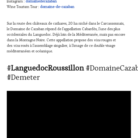
Instagram :
domainedecazaban
Wine Tourism Tour :
domaine-de-cazaban
Sur la route des châteaux de cathares, 20 ha niché dans le Carcassonnais,
le Domaine de Cazaban répond de l’appellation Cabardès, l’une des plus
occidentales du Languedoc. Déjà loin de la Méditerranée, mais pas encore
dans la Montagne Noire. Cette appellation propose des
vins
rouges et
des
vins
rosés à l’assemblage singulier, à l’image de ce double visage
méditerranéen et océanique.
#
LanguedocRoussillon
#DomaineCaza
#Demeter