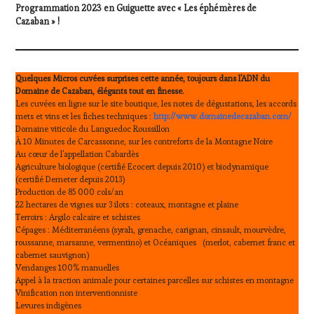
Programmation 2023 en Guiguette avec « Les éphémères de
Cazaban » !
Quelques Micros cuvées surprises cette année, toujours dans l’ADN du
Domaine de Cazaban, élégants tout en finesse.
Les cuvées en ligne sur le site boutique, les notes de dégustations, les accords
mets et vins et les fiches techniques :
http://www.domainedecazaban.com/
Domaine viticole du Languedoc Roussillon
À 10 Minutes de Carcassonne, sur les contreforts de la Montagne Noire
Au cœur de l’appellation Cabardès
Agriculture biologique (certifié Ecocert depuis 2010) et biodynamique
(certifié Demeter depuis 2013)
Production de 85 000 cols/an
22 hectares de vignes sur 3 ilots : coteaux, montagne et plaine
Terroirs : Argilo calcaire et schistes
Cépages : Méditerranéens (syrah, grenache, carignan, cinsault, mourvèdre,
roussanne, marsanne, vermentino) et Océaniques (merlot, cabernet franc et
cabernet sauvignon)
Vendanges 100% manuelles
Appel à la traction animale pour certaines parcelles sur schistes en montagne
Vinification non interventionniste
Levures indigènes