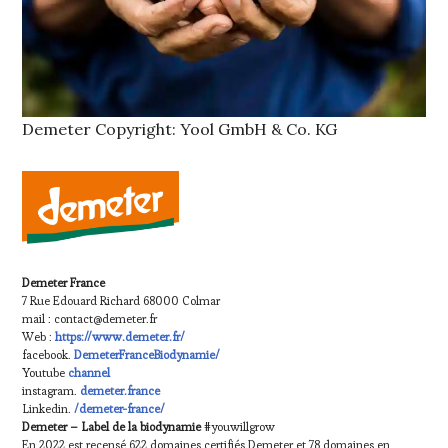
Demeter Copyright: Yool GmbH & Co. KG
Demeter France
7 Rue Edouard Richard 68000 Colmar
mail : contact@demeter.fr
Web :
https://www.demeter.fr/
facebook.
DemeterFranceBiodynamie/
Youtube
channel
instagram.
demeter.france
Linkedin.
/demeter-france/
Demeter – Label de la biodynamie
#youwillgrow
En 2022 est recensé 622 domaines certifiés Demeter et 78 domaines en