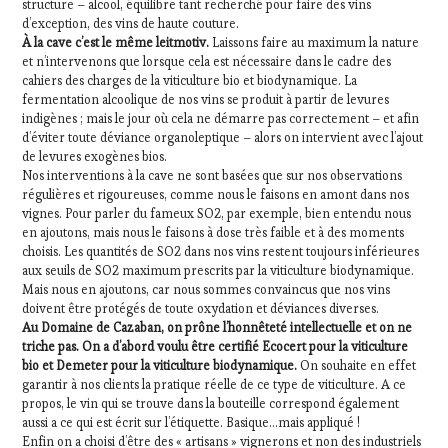
structure – alcool, équilibre tant recherché pour faire des vins
d’exception, des vins de haute couture.
À la cave c’est le même leitmotiv.
Laissons faire au maximum la nature
et n’intervenons que lorsque cela est nécessaire dans le cadre des
cahiers des charges de la viticulture bio et biodynamique. La
fermentation alcoolique de nos vins se produit à partir de levures
indigènes ; mais le jour où cela ne démarre pas correctement – et afin
d’éviter toute déviance organoleptique – alors on intervient avec l’ajout
de levures exogènes bios.
Nos interventions à la cave ne sont basées que sur nos observations
régulières et rigoureuses, comme nous le faisons en amont dans nos
vignes. Pour parler du fameux SO2, par exemple, bien entendu nous
en ajoutons, mais nous le faisons à dose très faible et à des moments
choisis. Les quantités de SO2 dans nos vins restent toujours inférieures
aux seuils de SO2 maximum prescrits par la viticulture biodynamique.
Mais nous en ajoutons, car nous sommes convaincus que nos vins
doivent être protégés de toute oxydation et déviances diverses.
Au Domaine de Cazaban, on prône l’honnêteté intellectuelle et on ne
triche pas. On a d’abord voulu être certifié Ecocert pour la viticulture
bio et Demeter pour la viticulture biodynamique.
On souhaite en effet
garantir à nos clients la pratique réelle de ce type de viticulture. A ce
propos, le vin qui se trouve dans la bouteille correspond également
aussi a ce qui est écrit sur l’étiquette. Basique…mais appliqué !
Enfin on a choisi d’être des « artisans » vignerons et non des industriels