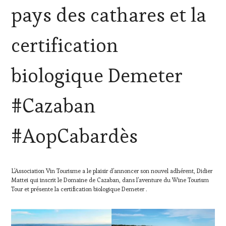
LES
pays des cathares et la
CLÉS
DU
VIN
certification
ET
DE
LA
biologique Demeter
HAUTE
GASTRONOMIE
FRANÇAISE
,
#Cazaban
INVITATIONS
&
DÉGUSTATIONS,
#AopCabardès
WINE
TASTING
,
MÉDIAS,
PRESSE
L’Association Vin Tourisme a le plaisir d’annoncer son nouvel adhérent, Didier
ÉCRITE,
Mattei qui inscrit le Domaine de Cazaban, dans l’aventure du Wine Tourism
RADIO,
Tour et présente la certification biologique Demeter .
TV,
WEB
,
PARTENAIRES
VIN