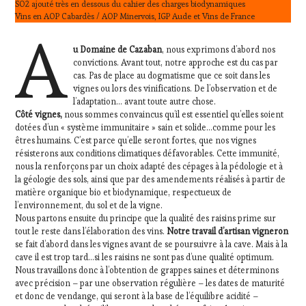
SO2 ajouté très en dessous du cahier des charges biodynamiques
Vins en AOP Cabardès / AOP Minervois, IGP Aude et Vins de France
A
u Domaine de Cazaban
, nous exprimons d’abord nos
convictions. Avant tout, notre approche est du cas par
cas. Pas de place au dogmatisme que ce soit dans les
vignes ou lors des vinifications. De l’observation et de
l’adaptation… avant toute autre chose.
Côté vignes,
nous sommes convaincus qu’il est essentiel qu’elles soient
dotées d’un « système immunitaire » sain et solide…comme pour les
êtres humains. C’est parce qu’elle seront fortes, que nos vignes
résisterons aux conditions climatiques défavorables. Cette immunité,
nous la renforçons par un choix adapté des cépages à la pédologie et à
la géologie des sols, ainsi que par des amendements réalisés à partir de
matière organique bio et biodynamique, respectueux de
l’environnement, du sol et de la vigne.
Nous partons ensuite du principe que la qualité des raisins prime sur
tout le reste dans l’élaboration des vins.
Notre travail d’artisan vigneron
se fait d’abord dans les vignes avant de se poursuivre à la cave. Mais à la
cave il est trop tard…si les raisins ne sont pas d’une qualité optimum.
Nous travaillons donc à l’obtention de grappes saines et déterminons
avec précision – par une observation régulière – les dates de maturité
et donc de vendange, qui seront à la base de l’équilibre acidité –