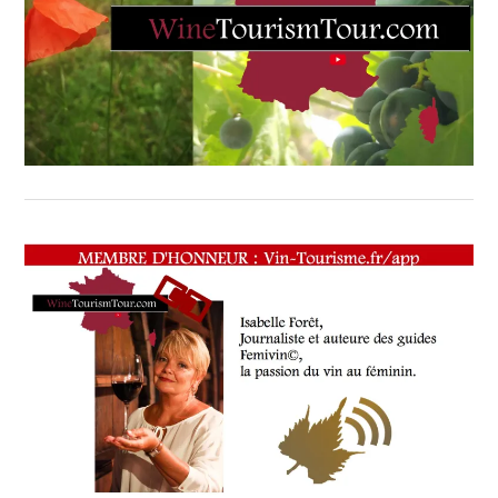
ESTIVALES
CABARDÈS
EN
SCÈNE
,
DEMETER
,
DEMETER
–
LABEL
DE
LA
BIODYNAMIE
,
DIDIER
MATTEI
,
DOMAINE
DE
CAZABAN
,
IGP
AUDE
ET
VINS
DE
FRANCE
,
LES