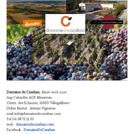
TOURISME
,
PRODUCTEURS
TERROIR
,
RESTAURATEUR,
CHEF,
CUISINIER,
ŒNOLOGUE,
SOMMELIER
,
VIGNOBLES
,
WINE
TASTING
VOUCHER
,
WINE
TOURISM
FAME
,
Domaine de Cazaban,
Made with Love
WINE
Aop Cabardès AOP Minervois
TOURISM
Chem. des Eclauzes, 11600 Villegailhenc
TOUR
,
Didier Mattei . Artisan Vigneron
WINETASTINGVOUCHER.COM
mail info@domainedecazaban.com
Tel 04 68 72 11 63
web :
domainedecazaban.com
Facebook :
DomaineDeCazaban