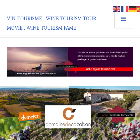
Aller
au
MEN
contenu
VIN-TOURISME . WINE TOURISM TOUR
PRIN
principal
MOVIE . WINE TOURISM FAME