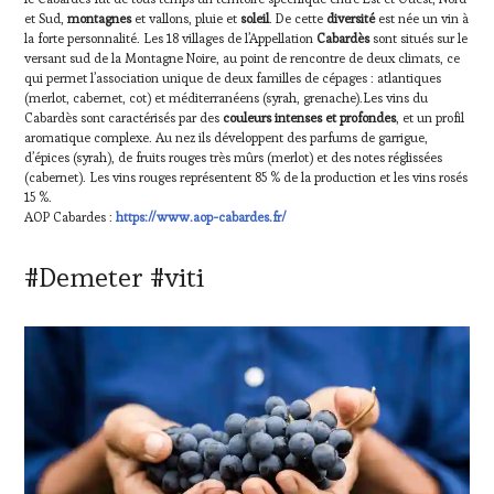
et Sud,
montagnes
et vallons, pluie et
soleil
. De cette
diversité
est née un vin à
la forte personnalité. Les 18 villages de l’Appellation
Cabardès
sont situés sur le
versant sud de la Montagne Noire, au point de rencontre de deux climats, ce
qui permet l’association unique de deux familles de cépages : atlantiques
(merlot, cabernet, cot) et méditerranéens (syrah, grenache).Les vins du
Cabardès sont caractérisés par des
couleurs intenses et profondes
, et un profil
aromatique complexe. Au nez ils développent des parfums de garrigue,
d’épices (syrah), de fruits rouges très mûrs (merlot) et des notes réglissées
(cabernet). Les vins rouges représentent 85 % de la production et les vins rosés
15 %.
AOP Cabardes :
https://www.aop-cabardes.fr/
#Demeter #viti