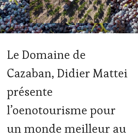
ACTUALITÉS
,
Le Domaine de
CLUB
:
WINE
Cazaban, Didier Mattei
TASTING
VOUCHER
,
CÔTES-
présente
DE-
PROVENCE
,
DOMAINE
l’oenotourisme pour
VITICOLE,
ADHÉRENT,
VIN
un monde meilleur au
TOURISME
,
EDITION