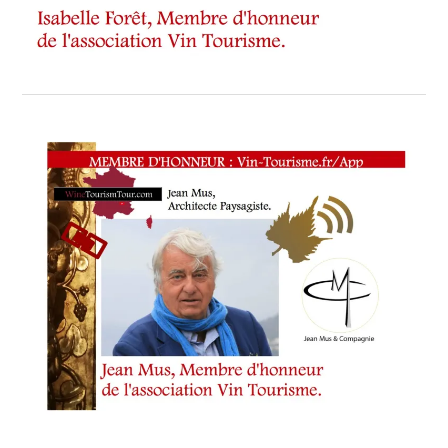
PRÉPARATIONS
BIODYNAMIQUES
,
L’AOP
CABARDÈS
,
NOUS
PROPOSERONS
ÉGALEMENT
UNE
SOIRÉE
PAR
SEMAINE
,
PAYS
DES
CATHARES
,
PRIVATISATION
POUR
LES
MARIAGES
ET
SÉMINAIRES
PROFESSIONNELS
,
RÉGLEMENTATION