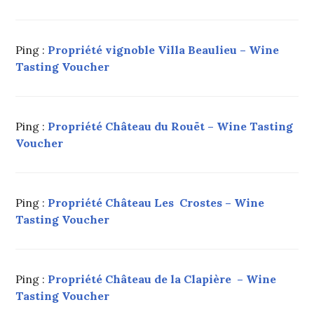
SERVICE
DES
FILIÈRES
Ping :
Propriété vignoble Villa Beaulieu – Wine
DE
Tasting Voucher
L'OENO-
TOURISME.
#OENOCULTUREL
,
OENOCULTUREL
,
Ping :
Propriété Château du Rouët – Wine Tasting
ROUTE
ŒNOTOURISTIQUE
Voucher
"VIN
TOURISME"
,
VENTE
EXCLUSIVE
Ping :
Propriété Château Les Crostes – Wine
VIN
Tasting Voucher
TOURISME
,
VOYAGE
ŒNOTOURISTIQUE
,
WINE
Ping :
Propriété Château de la Clapière – Wine
TOURISM
TOUR
,
Tasting Voucher
ŒNOTOURISME