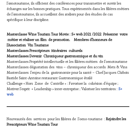
l’œnotourisme, ils officient des conférences pour transmettre et ouvrir les
échanges sur les bonnes pratiques. Tous expérimentés dans les filières métiers
de l’œnotourisme, ils accueillent des ateliers pour des études de cas
spécifique à leur discipline.
Masterclasse Wine Tourism Tour Movie : S+ web 2021 /2022 Présenter votre
métier et réaliser un film de promotion. Membres d’honneurs de
l’Association Vin Tourisme
Masterclasses Prescripteurs itinéraires culturels
Masterclasses Devenir Chroniqueur gastronomique et du vin
Masterclasses Propriété intellectuelle et les filières métiers de l’oenotourisme
Masterclasses dégustation des vins – chroniqueur des accords Mets & Vins
Masterclasses l’enjeu de la gastronomie pour la santé – Chef Jacques Chibois
Bastide Saint-Antoine restaurant Gastronomique étoilé
Challenge « Hors Zone de Contrôle » : Favoriser la cohésion d’équipe ;
Motiver l’esprit « Leadership » inter-entreprise ; Valoriser les territoires :
S+
web
Nouveautés des services pour les filières de l’oeno-tourisme :
Rejoindre les
Prescripteurs Wine Tourism Tour