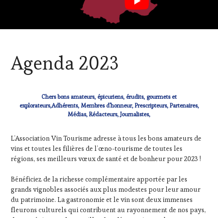
CLUB
Agenda 2023
:
WINE
TASTING
VOUCHER
,
Chers bons amateurs, épicuriens, érudits, gourmets et
OENOTOURISME
,
explorateurs,Adhérents, Membres d’honneur, Prescripteurs, Partenaires,
PARTENAIRES
Médias, Rédacteurs, Journalistes,
VIN
TOURISME
,
L’Association Vin Tourisme adresse à tous les bons amateurs de
PRODUCTEURS
TERROIR
vins et toutes les filières de l’œno-tourisme de toutes les
,
RESTAURATEUR,
régions, ses meilleurs vœux de santé et de bonheur pour 2023 !
CHEF,
CUISINIER,
Bénéficiez de la richesse complémentaire apportée par les
ŒNOLOGUE,
grands vignobles associés aux plus modestes pour leur amour
SOMMELIER
,
du patrimoine. La gastronomie et le vin sont deux immenses
SALONS
fleurons culturels qui contribuent au rayonnement de nos pays,
INTERNATIONAUX
,