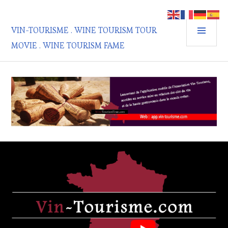
Aller
au
MEN
contenu
VIN-TOURISME . WINE TOURISM TOUR
PRIN
principal
MOVIE . WINE TOURISM FAME