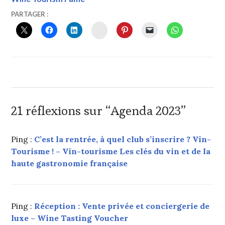
1
VINTOURISME
#TASTINGMOVIE
,
PARTAGER :
JANVIER
#VINTOURISME
,
INSTAGRAM
2019
#WINETASTINGVOUCHER
,
#WINETOURISMFAME
,
#WINETOURISMTOUR
,
CLUB
CULTUREL
,
CLUB
OENOTOURISME
,
CLUB
21 réflexions sur “
Agenda 2023
”
VIP
VIN
TOURISME
,
Ping :
C’est la rentrée, à quel club s’inscrire ? Vin-
MULTIMEDIA
Tourisme ! – Vin-tourisme Les clés du vin et de la
AND
haute gastronomie française
CULTURAL
WINE
TOURIST
MAP
:
Ping :
Réception : Vente privée et conciergerie de
L'INNOVATION
luxe – Wine Tasting Voucher
AU