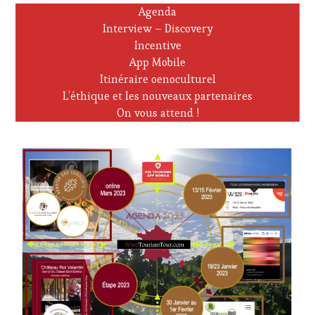
Agenda
Interview – Discovery
Incentive
App Mobile
Itinéraire oenoculturel
L’éthique et les nouveaux partenaires
On vous attend !