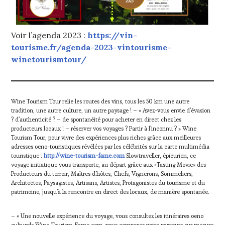
Voir l’agenda 2023 :
https://vin-
tourisme.fr/agenda-2023-vintourisme-
winetourismtour/
Wine Tourism Tour relie les routes des vins, tous les 50 km une autre
tradition, une autre culture, un autre paysage ! – « Avez-vous envie d’évasion
? d’authenticité ? – de spontanéité pour acheter en direct chez les
producteurs locaux ! – réserver vos voyages ? Partir à l’inconnu ? » Wine
Tourism Tour, pour vivre des expériences plus riches grâce aux meilleures
adresses oeno-touristiques révélées par les célébrités sur la carte multimédia
touristique :
http://wine-tourism-fame.com
Slowtraveller, épicurien, ce
voyage initiatique vous transporte, au départ grâce aux «Tasting Movie» des
Producteurs du terroir, Maîtres d’hôtes, Chefs, Vignerons, Sommeliers,
Architectes, Paysagistes, Artisans, Artistes, Protagonistes du tourisme et du
patrimoine, jusqu’à la rencontre en direct des locaux, de manière spontanée.
– « Une nouvelle expérience du voyage, vous consultez les itinéraires oeno
culturels Wine-Tourism-Fame.com, vous composez votre parcours sur mesure