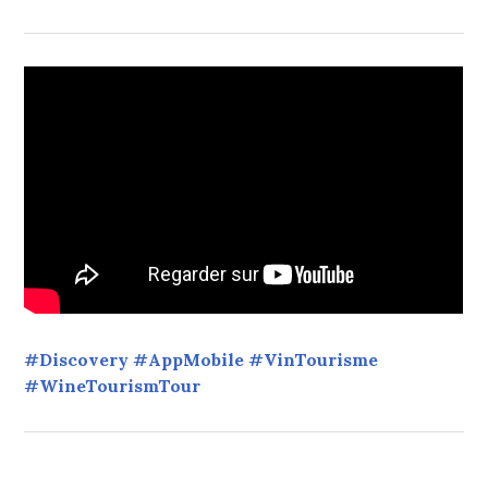
#Discovery #AppMobile #VinTourisme
#WineTourismTour