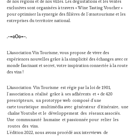
de nos régions et de nos villes. Les dégustations et les ventes
SPOT
exclusives sont organisées à travers « Wine Tasting Voucher »
BY
,
pour optimiser la synergie des filières de l’œnotourisme et les
VIGNOBLES
,
entreprises du territoire national.
WINE
TASTING
VOUCHER
,
.-=oOo=-.
WINE
TOURISM
L’Association Vin Tourisme, vous propose de vivre des
FAME
,
expériences nouvelles grâce à la simplicité des échanges avec ce
WINE
monde fascinant et secret, votre inspiration connectée à la route
TOURISM
des vins !
TOUR
,
WINE
TOURISM
L’Association Vin Tourisme est régie par la loi de 1901,
TOUR
l’association a réalisé grâce à ses adhérents et + de 420
MOVIE
,
prescripteurs, un prototype web composé d’une
WINETASTINGVOUCHER.COM
carte touristique multimédia avec générateur d’itinéraire, une
chaîne Youtube et le développement des réseaux associés.
Une communauté humaine et passionnée pour relier les
routes des vins.
L’édition 2022, nous avons procédé aux interviews de