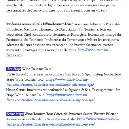
avec le calcul des trajets en ligne. Les meilleures adresses révélées par les
personnalités de l’oeno-tourisme, tous s’adressent à vous en vidéo. »
Itinéraires œno-culurels #WineTourismTour :
Grâce aux Adhérents Propriétés
Viticoles et Membres d’honneur de l’Association Vin Tourisme, tous en
cooptation, Chef, Restaurateur, Sommelier, Paysagiste, Journaliste, Chargé du
Patrimoine, du Tourisme, Producteur du Terroir vous révèlent les meilleures
adresses de leurs destinations, racontent une histoire fascinante, parfois
inspirante – Voyagez sur la route des célébrités :
http://wine-tourism-
fame.com
1ère étape
Wine Tourism Tour
Corse du Sud :
Itinéraires œnoculturels Cala Rossa & Spa, Tasting Movie, 1ère
étape Wine Tourism Tour :
https://www.wine-tourism-
fame.com/routes/itineraires-oenoculturels-cala-rossa-spa/
Haute Corse :
Itinéraires œnoculturels La Signoria & Spa, Tasting Movie, 1ère
étape Wine Tourism Tour :
https://www.wine-tourism-
fame.com/routes/itineraires-oenoculturels-la-signoria-spa/
2ème étape
Wine Tourism Tour
Côtes-de-Provence Sainte-Victoire Palette :
Itinéraires œnoculturels Le Saint-Estève étoilé :
https://www.wine-tourism-
fame.com/routes/itineraires-oenoculturels-le-saint-esteve/