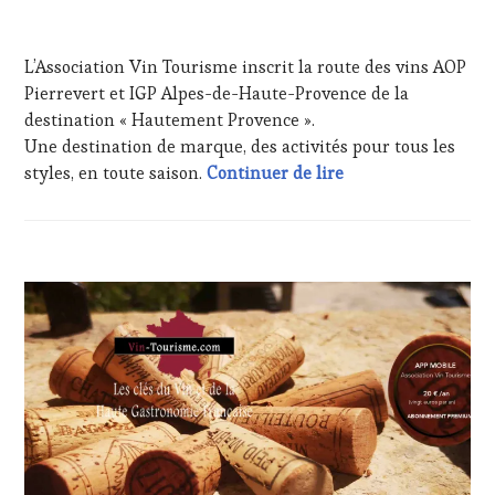
INTERNATIONAUX
,
&
2
SPOT
DÉGUSTATIONS,
DÉCEMBRE
BY
,
L’Association Vin Tourisme inscrit la route des vins AOP
WINE
2021
TASTING
TASTING
,
Pierrevert et IGP Alpes-de-Haute-Provence de la
MOVIE
,
MÉDIAS,
destination « Hautement Provence ».
VAR
,
PRESSE
Une destination de marque, des activités pour tous les
VIGNOBLES
,
ÉCRITE,
« Irresistible » un
styles, en toute saison.
Continuer de lire
WINE
RADIO,
TASTING
TV,
VOUCHER
,
WEB
,
WINE
OENOTOURISME
,
TOURISM
PARTENAIRES
ACTUALITÉS
,
FAME
,
VIN
CLUB
WINE
TOURISME
,
:
TOURISM
PRODUCTEURS
WINE
TOUR
,
TERROIR
,
TASTING
WINE
RESTAURATEUR,
VOUCHER
,
TOURISM
CHEF,
CORSICA
,
TOUR
CUISINIER,
CÔTES-
MOVIE
,
ŒNOLOGUE,
DE-
WINETASTINGVOUCHER.COM
SOMMELIER
,
PROVENCE
,
SALONS
CULTURAL