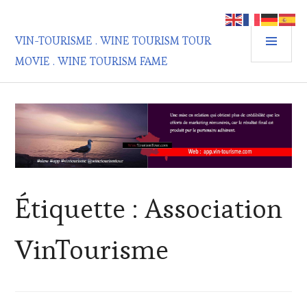
Aller
au
MEN
contenu
VIN-TOURISME . WINE TOURISM TOUR
PRIN
principal
MOVIE . WINE TOURISM FAME
Étiquette :
Association
VinTourisme