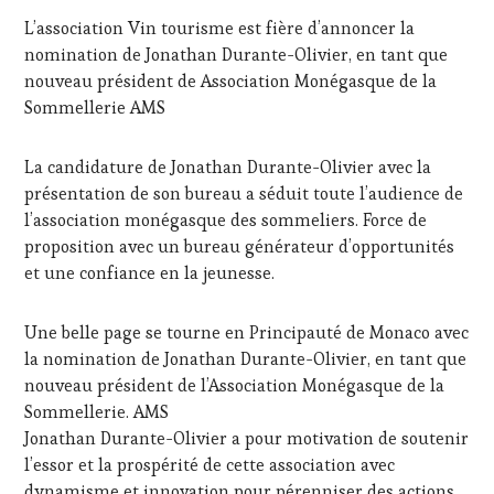
AVRIL
DU
L’association Vin tourisme est fière d’annoncer la
2025
VIN
nomination de Jonathan Durante-Olivier, en tant que
ET
nouveau président de Association Monégasque de la
DE
LA
Sommellerie AMS
HAUTE
GASTRONOMIE
La candidature de Jonathan Durante-Olivier avec la
FRANÇAISE
,
présentation de son bureau a séduit toute l’audience de
INVITATIONS
&
l’association monégasque des sommeliers. Force de
DÉGUSTATIONS,
proposition avec un bureau générateur d’opportunités
WINE
et une confiance en la jeunesse.
TASTING
,
JEU
,
MASTERCLASS
,
Une belle page se tourne en Principauté de Monaco avec
MÉDIAS,
la nomination de Jonathan Durante-Olivier, en tant que
PRESSE
nouveau président de l’Association Monégasque de la
ÉCRITE,
Sommellerie. AMS
RADIO,
TV,
Jonathan Durante-Olivier a pour motivation de soutenir
WEB
,
l’essor et la prospérité de cette association avec
OENOTOURISME
,
dynamisme et innovation pour pérenniser des actions