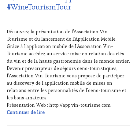
MOVIE
,
TOURISME
,
#WineTourismTour
VIGNOBLES
,
EDITION
WINE
LES
18
TASTING
CLÉS
FÉVRIER
VOUCHER
,
DU
Découvrez la présentation de l’Association Vin-
2022
WINE
VIN
Tourisme et du lancement de l’Application Mobile.
TOURISM
ET
FAME
,
Grâce à l’application mobile de l’Association Vin-
DE
WINE
LA
Tourisme accédez au service mise en relation des clés
TOURISM
HAUTE
du vin et de la haute gastronomie dans le monde entier.
TOUR
,
GASTRONOMIE
Devenir prescripteur de séjours oeno-touristiques,
WINE
FRANÇAISE
,
l’Association Vin-Tourisme vous propose de participer
TOURISM
FAMOUS
TOUR
au discovery de l’application mobile de mises en
HOST
,
MOVIE
,
GUEST
,
relations entre les personnalités de l’oeno-tourisme et
WINETASTINGVOUCHER.COM
INVITATIONS
les bons amateurs.
&
Présentation Web : http://app.vin-tourisme.com
DÉGUSTATIONS,
#VinTourisme #AppMobile #WineTourism
Continuer de lire
WINE
TASTING
,
LIVE
STREAMING
,