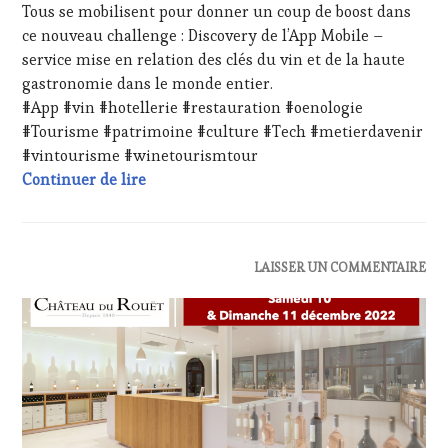
FRANÇAISE
,
Tous se mobilisent pour donner un coup de boost dans
INVITATIONS
ce nouveau challenge : Discovery de l’App Mobile –
&
service mise en relation des clés du vin et de la haute
DÉGUSTATIONS,
gastronomie dans le monde entier.
WINE
#App #vin #hotellerie #restauration #oenologie
TASTING
,
MASTERCLASS
,
#Tourisme #patrimoine #culture #Tech #metierdavenir
MÉDIAS,
#vintourisme #winetourismtour
PRESSE
Expériences oenologiques et culturelles #
Continuer de lire
ÉCRITE,
RADIO,
TV,
WEB
,
ACTUALITÉS
,
LAISSER UN COMMENTAIRE
OENOTOURISME
,
CÔTES-
PARTENAIRES
DE-
VIN
PROVENCE
,
TOURISME
,
DOMAINE
PRODUCTEURS
VITICOLE,
TERROIR
,
ADHÉRENT,
RESTAURATEUR,
VIN
CHEF,
TOURISME
,
CUISINIER,
INVITATIONS