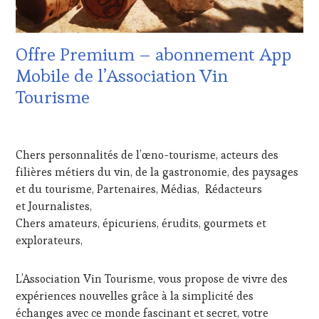
INTERNATIONAUX
,
GUEST
,
VIGNOBLES
,
DOMAINE
WINE
VITICOLE,
Offre Premium – abonnement App
TASTING
ADHÉRENT,
VOUCHER
,
VIN
Mobile de l’Association Vin
WINE
TOURISME
,
Tourisme
TOURISM
EDITION
FAME
,
LES
WINE
CLÉS
28
TOURISM
DU
MAI
TOUR
,
Chers personnalités de l’œno-tourisme, acteurs des
VIN
2021
WINETASTINGVOUCHER.COM
ET
filières métiers du vin, de la gastronomie, des paysages
DE
et du tourisme, Partenaires, Médias, Rédacteurs
LA
et Journalistes,
HAUTE
Chers amateurs, épicuriens, érudits, gourmets et
GASTRONOMIE
explorateurs,
FRANÇAISE
,
FAMOUS
HOST
,
L’Association Vin Tourisme, vous propose de vivre des
GUEST
,
expériences nouvelles grâce à la simplicité des
INVITATIONS
&
échanges avec ce monde fascinant et secret, votre