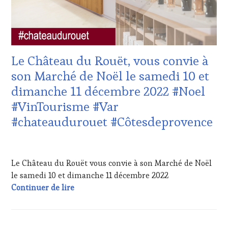
ŒNOLOGUE,
&
SOMMELIER
,
DÉGUSTATIONS,
SALONS
WINE
INTERNATIONAUX
,
TASTING
,
VIGNOBLES
,
LIVE
WINE
Le Château du Rouët, vous convie à
STREAMING
,
TASTING
MÉDIAS,
VOUCHER
,
son Marché de Noël le samedi 10 et
PRESSE
WINE
dimanche 11 décembre 2022 #Noel
ÉCRITE,
TOURISM
RADIO,
FAME
,
#VinTourisme #Var
TV,
WINE
#chateaudurouet #Côtesdeprovence
WEB
,
TOURISM
OENOTOURISME
,
TOUR
,
PARTENAIRES
WINETASTINGVOUCHER.COM
8
VIN
DÉCEMBRE
Le Château du Rouët vous convie à son Marché de Noël
TOURISME
,
2022
PRODUCTEURS
le samedi 10 et dimanche 11 décembre 2022
TERROIR
,
Le Château du Rouët, vous convie à son 
Continuer de lire
RESTAURATEUR,
CHEF,
CUISINIER,
ŒNOLOGUE,