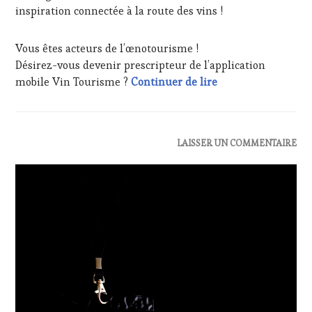
DÉGUSTATIONS,
inspiration connectée à la route des vins !
WINE
TASTING
,
Vous êtes acteurs de l’œnotourisme !
LIVE
STREAMING
,
Désirez-vous devenir prescripteur de l’application
MASTERCLASS
,
Offre Premium – a
mobile Vin Tourisme ?
Continuer de lire
MÉDIAS,
PRESSE
ÉCRITE,
RADIO,
ACTUALITÉS
,
LAISSER UN COMMENTAIRE
TV,
PARTENAIRES
WEB
,
VIN
OENOTOURISME
,
TOURISME
,
PALETTE
,
RESTAURATEUR,
PARTENAIRES
CHEF,
VIN
CUISINIER,
TOURISME
,
ŒNOLOGUE,
PRODUCTEURS
SOMMELIER
,
TERROIR
,
SALONS
PROVENCE
,
INTERNATIONAUX
RESTAURATEUR,
CHEF,