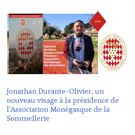
ACTUALITÉS
,
CHALLENGE
HORS
ZONE
DE
CONFORT
,
CLUB
:
WINE
TASTING
VOUCHER
,
CÔTES-
DE-
PROVENCE
,
Jonathan Durante-Olivier, un
DOMAINE
VITICOLE,
nouveau visage à la présidence de
ADHÉRENT,
l’Association Monégasque de la
VIN
TOURISME
,
Sommellerie
EDITION
LES
21
CLÉS