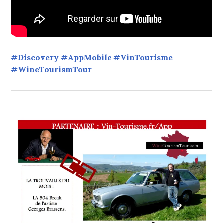
#Discovery #AppMobile #VinTourisme
#WineTourismTour