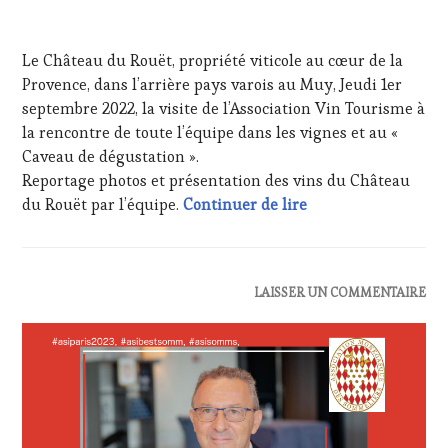
HAUTE
GASTRONOMIE
7
FRANÇAISE
,
SEPTEMBRE
Le Château du Rouët, propriété viticole au cœur de la
GUEST
,
2022
INVITATIONS
Provence, dans l’arrière pays varois au Muy, Jeudi 1er
&
septembre 2022, la visite de l’Association Vin Tourisme à
DÉGUSTATIONS,
la rencontre de toute l’équipe dans les vignes et au «
WINE
Caveau de dégustation ».
TASTING
,
Reportage photos et présentation des vins du Château
MÉDIAS,
PRESSE
#interview Matthieu
du Rouët par l’équipe.
Continuer de lire
ÉCRITE,
RADIO,
TV,
WEB
,
ACTUALITÉS
,
LAISSER UN COMMENTAIRE
OENOTOURISME
,
CLUB
PARTENAIRES
:
VIN
WINE
TOURISME
,
TASTING
PRODUCTEURS
VOUCHER
,
TERROIR
,
CÔTES-
PROVENCE
,
DE-
RESTAURATEUR,