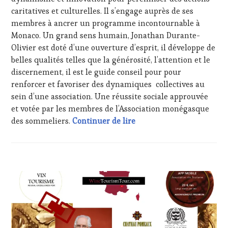
PARTENAIRES
caritatives et culturelles. Il s’engage auprès de ses
VIN
membres à ancrer un programme incontournable à
TOURISME
,
PRODUCTEURS
Monaco. Un grand sens humain, Jonathan Durante-
TERROIR
,
Olivier est doté d’une ouverture d’esprit, il développe de
RESTAURATEUR,
belles qualités telles que la générosité, l’attention et le
CHEF,
discernement, il est le guide conseil pour pour
CUISINIER,
renforcer et favoriser des dynamiques collectives au
ŒNOLOGUE,
SOMMELIER
,
sein d’une association. Une réussite sociale approuvée
SALONS
et votée par les membres de l’Association monégasque
INTERNATIONAUX
,
Jonathan Durante-Olivier
des sommeliers.
Continuer de lire
VIGNOBLES
,
WINE
TASTING
VOUCHER
,
ACTUALITÉS
,
WINE
CHALLENGE
TOURISM
HORS
FAME
,
ZONE
WINE
DE
TOURISM
CONFORT
,
TOUR
,
CLUB
WINETASTINGVOUCHER.COM