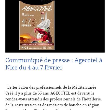
CUISINIER,
ŒNOLOGUE,
SOMMELIER
,
SAINTE-
VICTOIRE
,
SALONS
INTERNATIONAUX
,
SPOT
BY
,
TASTING
MOVIE
,
VAR
,
Communiqué de presse : Agecotel à
VIGNOBLES
,
WINE
Nice du 4 au 7 février
TASTING
VOUCHER
,
2
WINE
FÉVRIER
TOURISM
Le 1er Salon des professionnels de la Méditerranée
2018
FAME
,
Créé il y a plus de 35 ans, AGECOTEL est devenu le
WINE
TOURISM
rendez‐vous attendu des professionnels de l’hôtellerie,
TOUR
,
de la restauration et des métiers de bouche en région
WINE