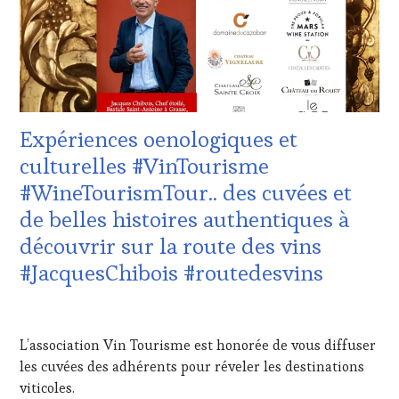
:
WINE
TASTING
VOUCHER
,
CÔTES-
DE-
PROVENCE
,
Expériences oenologiques et
DOMAINE
VITICOLE,
culturelles #VinTourisme
ADHÉRENT,
#WineTourismTour.. des cuvées et
VIN
TOURISME
,
de belles histoires authentiques à
EDITION
découvrir sur la route des vins
LES
CLÉS
#JacquesChibois #routedesvins
DU
VIN
23
ET
AOÛT
DE
L’association Vin Tourisme est honorée de vous diffuser
2023
LA
les cuvées des adhérents pour réveler les destinations
HAUTE
viticoles.
GASTRONOMIE