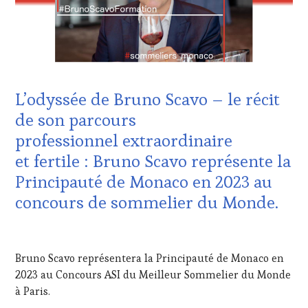
PROVENCE
,
CHEF,
DOMAINE
CUISINIER,
VITICOLE,
ŒNOLOGUE,
ADHÉRENT,
SOMMELIER
,
VIN
SALONS
TOURISME
,
INTERNATIONAUX
,
EDITION
SPOT
L’odyssée de Bruno Scavo – le récit
LES
BY
,
CLÉS
de son parcours
TASTING
DU
MOVIE
,
professionnel extraordinaire
VIN
VAR
,
ET
et fertile : Bruno Scavo représente la
VIGNOBLES
,
DE
WINE
Principauté de Monaco en 2023 au
LA
TASTING
HAUTE
concours de sommelier du Monde.
VOUCHER
,
GASTRONOMIE
WINE
FRANÇAISE
,
TOURISM
24
INVITATIONS
FAME
,
JUIN
&
WINE
Bruno Scavo représentera la Principauté de Monaco en
2022
DÉGUSTATIONS,
TOURISM
2023 au Concours ASI du Meilleur Sommelier du Monde
WINE
TOUR
,
à Paris.
TASTING
,
WINE
LIVE