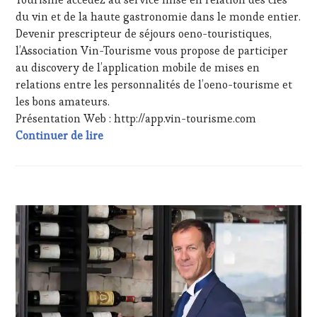
HAUTE
du vin et de la haute gastronomie dans le monde entier.
GASTRONOMIE
Devenir prescripteur de séjours oeno-touristiques,
FRANÇAISE
,
l’Association Vin-Tourisme vous propose de participer
FAMOUS
au discovery de l’application mobile de mises en
HOST
,
GUEST
,
relations entre les personnalités de l’oeno-tourisme et
INVITATIONS
les bons amateurs.
&
Présentation Web : http://app.vin-tourisme.com
DÉGUSTATIONS,
#VinTourisme #AppMobile #WineTourism
Continuer de lire
WINE
TASTING
,
LIVE
STREAMING
,
MASTERCLASS
,
ACTUALITÉS
,
MÉDIAS,
CLUB
PRESSE
:
ÉCRITE,
WINE
RADIO,
TASTING
TV,
VOUCHER
,
WEB
,
DOMAINE
OENOTOURISME
,
VITICOLE,
PALETTE
,
ADHÉRENT,