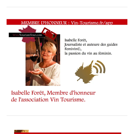
SAINTE-
VICTOIRE
,
SALONS
INTERNATIONAUX
,
SPOT
BY
,
TASTING
MOVIE
,
VAR
,
VIGNOBLES
,
WINE
TASTING
VOUCHER
,
WINE
TOURISM
FAME
,
WINE
TOURISM
TOUR
,
WINE
TOURISM
TOUR