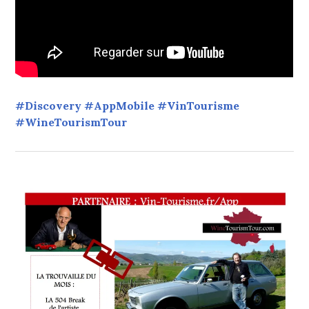
#Discovery #AppMobile #VinTourisme
#WineTourismTour