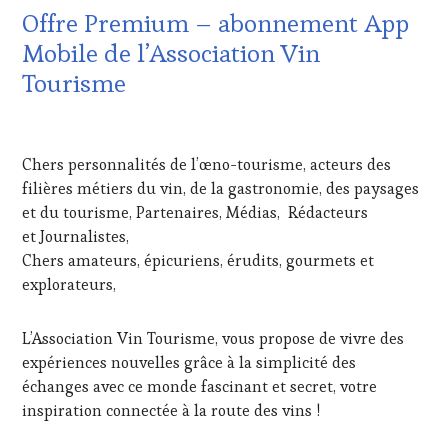
VITICOLE,
TOURISM
Offre Premium – abonnement App
ADHÉRENT,
TOUR
,
VIN
Mobile de l’Association Vin
WINETASTINGVOUCHER.COM
TOURISME
,
Tourisme
EDITION
LES
CLÉS
28
DU
MAI
Chers personnalités de l’œno-tourisme, acteurs des
VIN
2021
ET
filières métiers du vin, de la gastronomie, des paysages
DE
et du tourisme, Partenaires, Médias, Rédacteurs
LA
et Journalistes,
HAUTE
Chers amateurs, épicuriens, érudits, gourmets et
GASTRONOMIE
explorateurs,
FRANÇAISE
,
FAMOUS
HOST
,
L’Association Vin Tourisme, vous propose de vivre des
GUEST
,
expériences nouvelles grâce à la simplicité des
INVITATIONS
&
échanges avec ce monde fascinant et secret, votre
DÉGUSTATIONS,
inspiration connectée à la route des vins !
WINE
TASTING
,