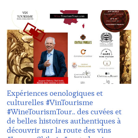
ACTUALITÉS
,
CHALLENGE
HORS
ZONE
DE
CONFORT
,
CLUB
:
WINE
TASTING
VOUCHER
,
CÔTES-
DE-
PROVENCE
,
Expériences oenologiques et
DOMAINE
VITICOLE,
culturelles #VinTourisme
ADHÉRENT,
#WineTourismTour.. des cuvées et
VIN
TOURISME
,
de belles histoires authentiques à
EDITION
découvrir sur la route des vins
LES
CLÉS