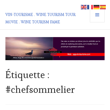
Aller
au
MEN
contenu
VIN-TOURISME . WINE TOURISM TOUR
PRIN
principal
MOVIE . WINE TOURISM FAME
Étiquette :
#chefsommelier