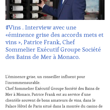
PARTENAIRES
VIN
VIN
TOURISME
,
TOURISME
,
EDITION
PRODUCTEURS
LES
TERROIR
,
CLÉS
#Vins . Interview avec une
PROVENCE
,
DU
RESTAURATEUR,
VIN
«éminence grise des accords mets et
CHEF,
ET
vins », Patrice Frank, Chef
CUISINIER,
DE
ŒNOLOGUE,
LA
Sommelier Exécutif Groupe Société
SOMMELIER
,
HAUTE
des Bains de Mer à Monaco.
SAINTE-
GASTRONOMIE
VICTOIRE
,
FRANÇAISE
,
SALONS
INVITATIONS
24
INTERNATIONAUX
,
&
DÉCEMBRE
SPOT
L’éminence grise, un conseiller influent pour
DÉGUSTATIONS,
2021
BY
,
WINE
l’incommensurable.
TASTING
TASTING
,
Chef Sommelier Exécutif Groupe Société des Bains de
MOVIE
,
MÉDIAS,
Mer à Monaco, Patrice Frank est au service d’une
VAR
,
PRESSE
clientèle souvent de bons amateurs de vins, dans le
VIGNOBLES
,
ÉCRITE,
WINE
Palace Hôtel de Paris situé dans la montée du casino de
RADIO,