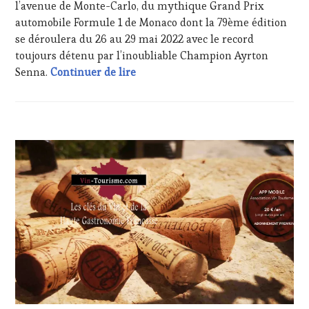
TASTING
TV,
l’avenue de Monte-Carlo, du mythique Grand Prix
VOUCHER
,
WEB
,
automobile Formule 1 de Monaco dont la 79ème édition
WINE
OENOTOURISME
,
se déroulera du 26 au 29 mai 2022 avec le record
TOURISM
PARTENAIRES
toujours détenu par l’inoubliable Champion Ayrton
FAME
,
VIN
WINE
#Vins . Interview avec une «éminen
Senna.
Continuer de lire
TOURISME
,
TOURISM
PRODUCTEURS
TOUR
,
TERROIR
,
WINE
RESTAURATEUR,
TOURISM
CHEF,
ACTUALITÉS
,
TOUR
CUISINIER,
CLUB
MOVIE
,
ŒNOLOGUE,
:
WINETASTINGVOUCHER.COM
SOMMELIER
,
WINE
SALONS
TASTING
INTERNATIONAUX
,
VOUCHER
,
VIGNOBLES
,
CORSICA
,
WINE
CÔTES-
TASTING
DE-
VOUCHER
,
PROVENCE
,
WINE
CULTURAL
TOURISM
GUEST
,
FAME
,
DOMAINE
WINE