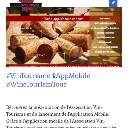
:
VIN
Article
WINE
TOURISME
,
mis
TASTING
PRODUCTEURS
VOUCHER
,
TERROIR
,
en
CORSICA
,
RESTAURATEUR,
avant
CÔTES-
CHEF,
DE-
CUISINIER,
PROVENCE
,
ŒNOLOGUE,
CULTURAL
SOMMELIER
,
GUEST
,
SALONS
DOMAINE
INTERNATIONAUX
,
VITICOLE,
VIGNOBLES
,
ADHÉRENT,
WINE
#VinTourisme #AppMobile
VIN
TASTING
TOURISME
,
VOUCHER
,
#WineTourismTour
EDITION
WINE
LES
TOURISM
18
CLÉS
FAME
,
FÉVRIER
DU
WINE
Découvrez la présentation de l’Association Vin-
2022
VIN
TOURISM
Tourisme et du lancement de l’Application Mobile.
ET
TOUR
,
Grâce à l’application mobile de l’Association Vin-
DE
WINETASTINGVOUCHER.COM
LA
Tourisme accédez au service mise en relation des clés