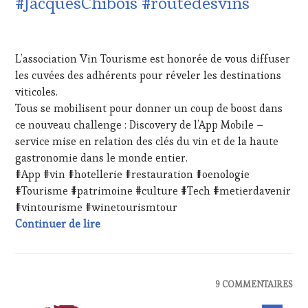
#JacquesChibois #routedesvins
DU
VIN
23
ET
AOÛT
DE
L’association Vin Tourisme est honorée de vous diffuser
2023
LA
les cuvées des adhérents pour réveler les destinations
HAUTE
viticoles.
GASTRONOMIE
FRANÇAISE
,
Tous se mobilisent pour donner un coup de boost dans
INVITATIONS
ce nouveau challenge : Discovery de l’App Mobile –
&
service mise en relation des clés du vin et de la haute
DÉGUSTATIONS,
gastronomie dans le monde entier.
WINE
#App #vin #hotellerie #restauration #oenologie
TASTING
,
MASTERCLASS
,
#Tourisme #patrimoine #culture #Tech #metierdavenir
MÉDIAS,
#vintourisme #winetourismtour
PRESSE
Expériences oenologiques et culturelles #
Continuer de lire
ÉCRITE,
RADIO,
TV,
WEB
,
ACTUALITÉS
,
9 COMMENTAIRES
OENOTOURISME
,
CLUB
PARTENAIRES