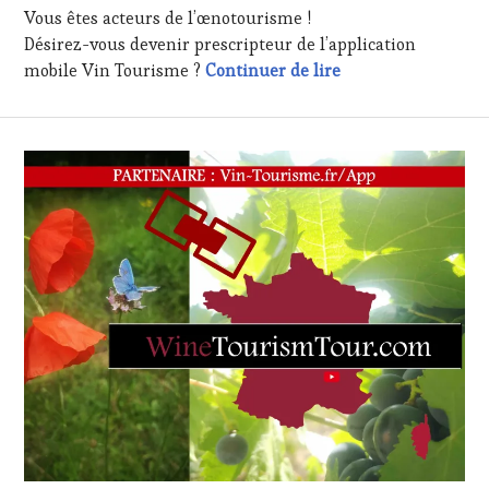
Vous êtes acteurs de l’œnotourisme !
LIVE
STREAMING
,
Désirez-vous devenir prescripteur de l’application
MASTERCLASS
,
Offre Premium – a
mobile Vin Tourisme ?
Continuer de lire
MÉDIAS,
PRESSE
ÉCRITE,
RADIO,
TV,
WEB
,
OENOTOURISME
,
PALETTE
,
PARTENAIRES
VIN
TOURISME
,
PRODUCTEURS
TERROIR
,
PROVENCE
,
RESTAURATEUR,
CHEF,
CUISINIER,
ŒNOLOGUE,
SOMMELIER
,