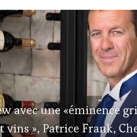
iew avec une «éminence gr
t vins », Patrice Frank, C