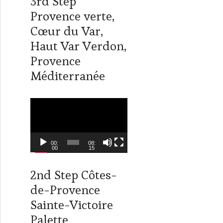
3rd Step
i
n
t
k
Provence verte,
t
e
Cœur du Var,
e
d
r
I
Haut Var Verdon,
n
Provence
Méditerranée
L
e
c
t
00:
08:
00
15
e
u
2nd Step Côtes-
r
de-Provence
v
i
Sainte-Victoire
d
Palette
é