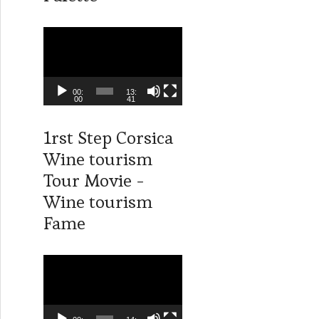
o
L
e
c
t
00:
13:
00
41
e
u
1rst Step Corsica
r
Wine tourism
v
i
Tour Movie -
d
Wine tourism
é
Fame
o
L
e
c
t