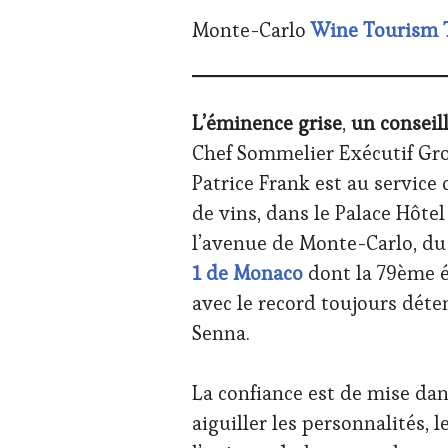
TOURISM
Monte-Carlo
Wine Tourism 
FAME
,
WINE
TOURISM
TOUR
,
WINETASTINGVOUCHER.COM
L’éminence grise
,
un conseil
Chef Sommelier Exécutif Gro
Patrice Frank est au service
de vins, dans le Palace Hôte
l’avenue de Monte-Carlo, d
1 de Monaco
dont la 79ème é
avec le record toujours dét
Senna.
La confiance est de mise dans
aiguiller les personnalités, 