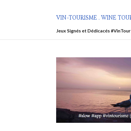
Aller
au
VIN-TOURISME . WINE TOU
contenu
principal
Jeux Signés et Dédicacés #VinTou