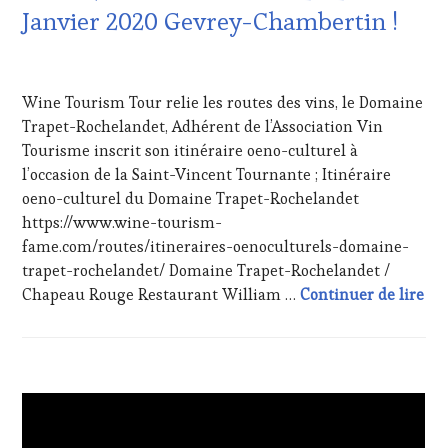
GASTRONOMIE
Janvier 2020 Gevrey-Chambertin !
CHEF,
FRANÇAISE
,
CUISINIER,
INVITATIONS
ŒNOLOGUE,
&
13
SOMMELIER
,
DÉGUSTATIONS,
JANVIER
SAINTE-
Wine Tourism Tour relie les routes des vins, le Domaine
WINE
2020
VICTOIRE
,
TASTING
,
Trapet-Rochelandet, Adhérent de l’Association Vin
SALONS
MÉDIAS,
Tourisme inscrit son itinéraire oeno-culturel à
INTERNATIONAUX
,
PRESSE
l’occasion de la Saint-Vincent Tournante ; Itinéraire
SPOT
ÉCRITE,
BY
,
oeno-culturel du Domaine Trapet-Rochelandet
RADIO,
TASTING
https://www.wine-tourism-
TV,
MOVIE
,
WEB
,
fame.com/routes/itineraires-oenoculturels-domaine-
VIGNOBLES
,
OENOTOURISME
,
trapet-rochelandet/ Domaine Trapet-Rochelandet /
WINE
PARTENAIRES
Le 
Chapeau Rouge Restaurant William …
Continuer de lire
TASTING
VIN
VOUCHER
,
TOURISME
,
WINE
PRODUCTEURS
TOURISM
TERROIR
,
FAME
,
RESTAURATEUR,
ACTUALITÉS
,
WINE
CHEF,
CLUB
TOURISM
CUISINIER,
:
TOUR
,
ŒNOLOGUE,
WINE