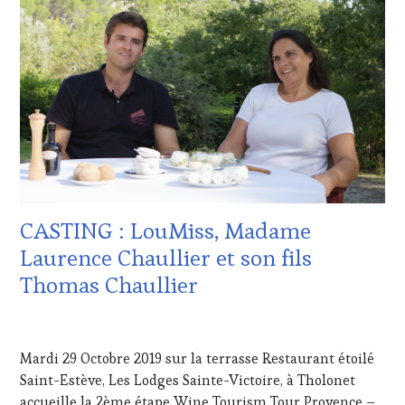
WINE
WINE
TOURISM
TASTING
TOUR
VOUCHER
,
MOVIE
,
CÔTES-
WINETASTINGVOUCHER.COM
DE-
PROVENCE
,
CULTURAL
GUEST
,
DOMAINE
VITICOLE,
ADHÉRENT,
VIN
CASTING : LouMiss, Madame
TOURISME
,
EDITION
Laurence Chaullier et son fils
LES
Thomas Chaullier
CLÉS
DU
VIN
12
ET
NOVEMBRE
Mardi 29 Octobre 2019 sur la terrasse Restaurant étoilé
DE
2019
LA
Saint-Estève, Les Lodges Sainte-Victoire, à Tholonet
HAUTE
accueille la 2ème étape Wine Tourism Tour Provence –