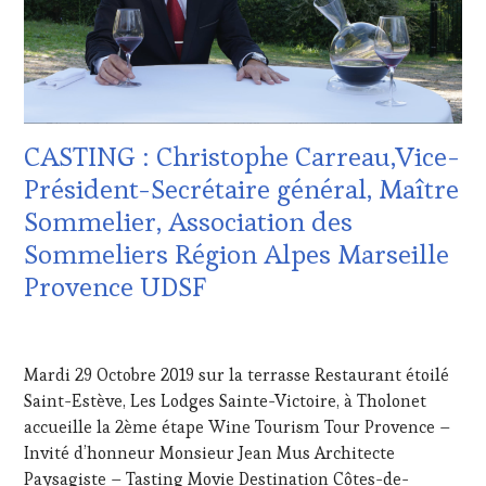
PROVENCE
,
TERROIR
,
CULTURAL
PROVENCE
,
GUEST
,
RESTAURATEUR,
DOMAINE
CHEF,
VITICOLE,
CUISINIER,
ADHÉRENT,
ŒNOLOGUE,
VIN
SOMMELIER
,
CASTING : Christophe Carreau,Vice-
TOURISME
,
SAINTE-
EDITION
Président-Secrétaire général, Maître
VICTOIRE
,
LES
SALONS
Sommelier, Association des
CLÉS
INTERNATIONAUX
,
DU
Sommeliers Région Alpes Marseille
SPOT
VIN
BY
,
Provence UDSF
ET
TASTING
DE
MOVIE
,
LA
12
VIGNOBLES
,
HAUTE
NOVEMBRE
WINE
Mardi 29 Octobre 2019 sur la terrasse Restaurant étoilé
GASTRONOMIE
2019
TASTING
FRANÇAISE
,
Saint-Estève, Les Lodges Sainte-Victoire, à Tholonet
VOUCHER
,
FAMOUS
accueille la 2ème étape Wine Tourism Tour Provence –
WINE
HOST
,
Invité d’honneur Monsieur Jean Mus Architecte
TOURISM
GUEST
,
FAME
,
Paysagiste – Tasting Movie Destination Côtes-de-
INVITATIONS