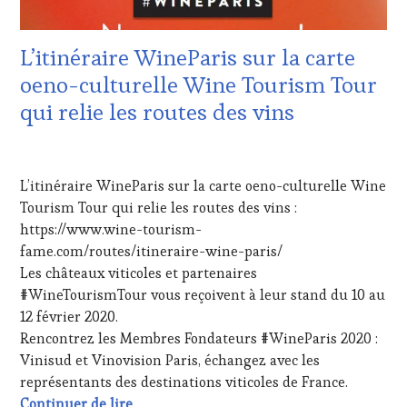
ADHÉRENT,
RESTAURATEUR,
VIN
CHEF,
TOURISME
,
CUISINIER,
L’itinéraire WineParis sur la carte
INVITATIONS
ŒNOLOGUE,
&
oeno-culturelle Wine Tourism Tour
SOMMELIER
,
DÉGUSTATIONS,
SALONS
qui relie les routes des vins
WINE
INTERNATIONAUX
,
TASTING
,
VIGNOBLES
,
MÉDIAS,
WINE
4
PRESSE
TASTING
FÉVRIER
L’itinéraire WineParis sur la carte oeno-culturelle Wine
ÉCRITE,
VOUCHER
,
2020
RADIO,
WINE
Tourism Tour qui relie les routes des vins :
TV,
TOURISM
https://www.wine-tourism-
WEB
,
FAME
,
fame.com/routes/itineraire-wine-paris/
OENOTOURISME
,
WINE
Les châteaux viticoles et partenaires
PALETTE
,
TOURISM
#WineTourismTour vous reçoivent à leur stand du 10 au
PARTENAIRES
TOUR
,
VIN
WINE
12 février 2020.
TOURISME
,
TOURISM
Rencontrez les Membres Fondateurs #WineParis 2020 :
PRODUCTEURS
TOUR
Vinisud et Vinovision Paris, échangez avec les
TERROIR
,
MOVIE
,
représentants des destinations viticoles de France.
PROVENCE
,
WINETASTINGVOUCHER.COM
L’itinéraire WineParis sur la carte oeno-c
Continuer de lire
RESTAURATEUR,