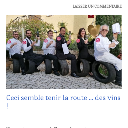
ACTUALITÉS
,
LAISSER UN COMMENTAIRE
CLUB
:
WINE
TASTING
VOUCHER
,
CÔTES-
DE-
PROVENCE
,
CULTURAL
GUEST
,
DOMAINE
VITICOLE,
ADHÉRENT,
VIN
TOURISME
,
Ceci semble tenir la route … des vins
EDITION
LES
!
CLÉS
DU
22
VIN
MARS
ET