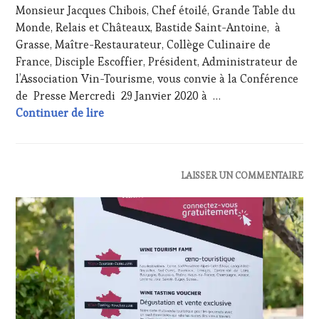
VICTOIRE
,
Monsieur Jacques Chibois, Chef étoilé, Grande Table du
2019
PROVENCE
,
SALONS
Monde, Relais et Châteaux, Bastide Saint-Antoine, à
RESTAURATEUR,
INTERNATIONAUX
,
CHEF,
Grasse, Maître-Restaurateur, Collège Culinaire de
SPOT
CUISINIER,
BY
,
France, Disciple Escoffier, Président, Administrateur de
ŒNOLOGUE,
TASTING
l’Association Vin-Tourisme, vous convie à la Conférence
SOMMELIER
,
MOVIE
,
de Presse Mercredi 29 Janvier 2020 à …
SAINTE-
VIGNOBLES
,
Mercredi 29 Janvier 2020 Wine Tourism To
Continuer de lire
VICTOIRE
,
WINE
SALONS
TASTING
INTERNATIONAUX
,
VOUCHER
,
SPOT
WINE
BY
,
TOURISM
ACTUALITÉS
,
LAISSER UN COMMENTAIRE
TASTING
FAME
,
CLUB
MOVIE
,
WINE
:
VIGNOBLES
,
TOURISM
WINE
WINE
TOUR
,
TASTING
TASTING
WINE
VOUCHER
,
VOUCHER
,
TOURISM
CÔTES-
WINE
TOUR
DE-
TOURISM
MOVIE
,
PROVENCE
,
FAME
,
WINETASTINGVOUCHER.COM
CULTURAL
WINE
GUEST
,