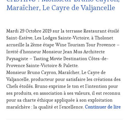
MOVIE
,
EDITION
Maraîcher, Le Cayre de Valjancelle
VIGNOBLES
,
LES
WINE
CLÉS
TASTING
12
DU
VOUCHER
,
NOVEMBRE
VIN
WINE
Mardi 29 Octobre 2019 sur la terrasse Restaurant étoilé
2019
ET
TOURISM
Saint-Estève, Les Lodges Sainte-Victoire, à Tholonet
DE
FAME
,
accueille la 2ème étape Wine Tourism Tour Provence –
LA
WINE
HAUTE
Invité d’honneur Monsieur Jean Mus Architecte
TOURISM
GASTRONOMIE
Paysagiste – Tasting Movie Destination Côtes-de-
TOUR
,
FRANÇAISE
,
WINE
Provence Sainte-Victoire & Palette.
FAMOUS
TOURISM
Monsieur Bruno Cayron, Maraîcher, Le Cayre de
HOST
,
TOUR
Valjancelle, producteur pour satisfaire les créations des
GUEST
,
MOVIE
,
INVITATIONS
Chefs étoilés. Bruno exprime le ton et l’intention pour
WINETASTINGVOUCHER.COM
&
ses produits, en association à ses valeurs, il est reconnu
DÉGUSTATIONS,
pour sa charte éthique appliquée à son exploitation
WINE
CAS
maraîchère : la qualité et l’excellence.
Continuer de lire
TASTING
,
MÉDIAS,
PRESSE
ÉCRITE,