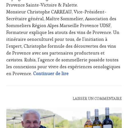
WINE
Provence Sainte-Victoire & Palette.
&
TOURISM
DÉGUSTATIONS,
Monsieur Christophe CARREAU, Vice-Président-
TOUR
,
WINE
Secrétaire général, Maître Sommelier, Association des
WINE
TASTING
,
Sommeliers Région Alpes Marseille Provence UDSF,
TOURISM
MÉDIAS,
TOUR
Formateur explique les atouts des vins de Provence. Un
PRESSE
MOVIE
,
itinéraire oenoculturel pour tous, de l’initiation à
ÉCRITE,
WINETASTINGVOUCHER.COM
RADIO,
l’expert, Christophe formule des découvertes des vins
TV,
de Provence avec ses partenaires producteurs et
WEB
,
cavistes. Rubis, l’agence de sommellerie possède toutes
OENOTOURISME
,
les connexions pour vivre des expériences oenologiques
PALETTE
,
CASTING : Christophe Carrea
en Provence.
Continuer de lire
PARTENAIRES
VIN
TOURISME
,
PRODUCTEURS
TERROIR
,
ACTUALITÉS
,
LAISSER UN COMMENTAIRE
PROVENCE
,
CLUB
RESTAURATEUR,
:
CHEF,
WINE
CUISINIER,
TASTING
ŒNOLOGUE,
VOUCHER
,