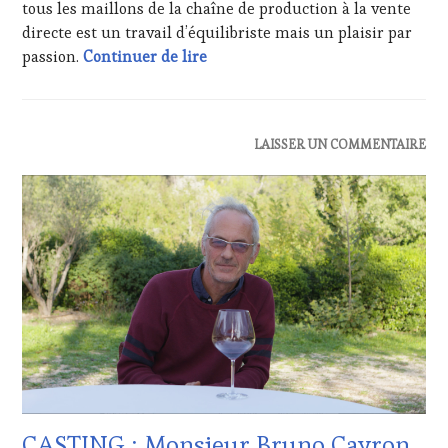
tous les maillons de la chaîne de production à la vente
TV,
directe est un travail d’équilibriste mais un plaisir par
WEB
,
OENOTOURISME
,
CASTING : Monsieur Romain Margi
passion.
Continuer de lire
PALETTE
,
PARTENAIRES
VIN
TOURISME
,
ACTUALITÉS
,
LAISSER UN COMMENTAIRE
PRODUCTEURS
CLUB
TERROIR
,
:
PROVENCE
,
WINE
RESTAURATEUR,
TASTING
CHEF,
VOUCHER
,
CUISINIER,
CÔTES-
ŒNOLOGUE,
DE-
SOMMELIER
,
PROVENCE
,
SAINTE-
CULTURAL
VICTOIRE
,
GUEST
,
SALONS
DOMAINE
INTERNATIONAUX
,
VITICOLE,
SPOT
ADHÉRENT,
BY
,
VIN
TASTING
CASTING : Monsieur Bruno Cayron,
TOURISME
,