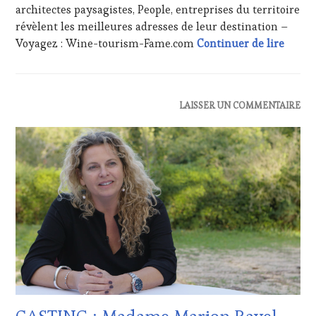
RADIO,
architectes paysagistes, People, entreprises du territoire
TV,
révèlent les meilleures adresses de leur destination –
WEB
,
Wine T
Voyagez : Wine-tourism-Fame.com
Continuer de lire
OENOTOURISME
,
PALETTE
,
PARTENAIRES
VIN
ACTUALITÉS
,
LAISSER UN COMMENTAIRE
TOURISME
,
CLUB
PRODUCTEURS
:
TERROIR
,
WINE
PROVENCE
,
TASTING
RESTAURATEUR,
VOUCHER
,
CHEF,
CÔTES-
CUISINIER,
DE-
ŒNOLOGUE,
PROVENCE
,
SOMMELIER
,
CULTURAL
SAINTE-
GUEST
,
VICTOIRE
,
DOMAINE
SALONS
VITICOLE,
INTERNATIONAUX
,
ADHÉRENT,
SPOT
VIN
BY
,