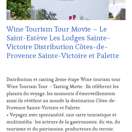
TOURISM
DOMAINE
TOUR
,
VITICOLE,
WINE
ADHÉRENT,
TOURISM
VIN
Wine Tourism Tour Movie – Le
TOUR
TOURISME
,
MOVIE
,
EDITION
Saint-Estève Les Lodges Sainte-
WINETASTINGVOUCHER.COM
LES
Victoire Distribution Côtes-de-
CLÉS
DU
Provence Sainte-Victoire et Palette
VIN
ET
12
DE
NOVEMBRE
LA
Distribution et casting 2eme étape Wine tourism tour
2019
HAUTE
Wine Tourism Tour – Tasting Movie : Ils célèbrent les
GASTRONOMIE
plaisirs du voyage, les moments d’émerveillements
FRANÇAISE
,
FAMOUS
ainsi ils révèlent au monde la destination Côtes-de-
HOST
,
Provence Sainte-Victoire et Palette.
GUEST
,
« Voyagez avec spontanéité, une carte touristique et
MÉDIAS,
multimédia : les acteurs de la gastronomie, du vin, du
PRESSE
tourisme et du patrimoine, producteurs du terroir,
ÉCRITE,