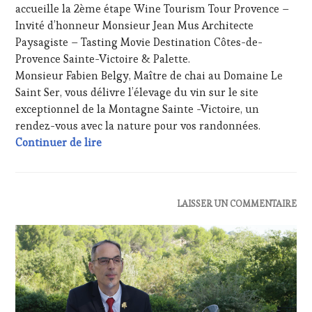
HAUTE
accueille la 2ème étape Wine Tourism Tour Provence –
MOVIE
,
GASTRONOMIE
WINETASTINGVOUCHER.COM
Invité d’honneur Monsieur Jean Mus Architecte
FRANÇAISE
,
Paysagiste – Tasting Movie Destination Côtes-de-
FAMOUS
Provence Sainte-Victoire & Palette.
HOST
,
GUEST
,
Monsieur Fabien Belgy, Maître de chai au Domaine Le
INVITATIONS
Saint Ser, vous délivre l’élevage du vin sur le site
&
exceptionnel de la Montagne Sainte -Victoire, un
DÉGUSTATIONS,
rendez-vous avec la nature pour vos randonnées.
WINE
CASTING : Monsieur Fabien Belgy, Maître d
Continuer de lire
TASTING
,
MÉDIAS,
PRESSE
ÉCRITE,
RADIO,
ACTUALITÉS
,
LAISSER UN COMMENTAIRE
TV,
CLUB
WEB
,
:
OENOTOURISME
,
WINE
PALETTE
,
TASTING
PARTENAIRES
VOUCHER
,
VIN
CÔTES-
TOURISME
,
DE-
PRODUCTEURS