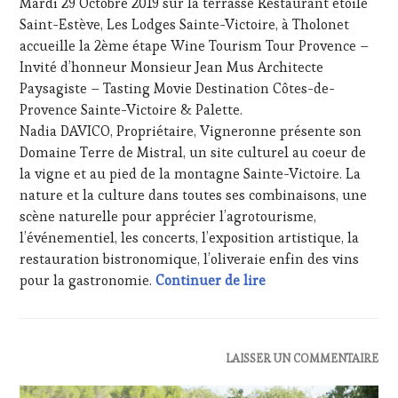
TASTING
Mardi 29 Octobre 2019 sur la terrasse Restaurant étoilé
PALETTE
,
2019
MOVIE
,
PARTENAIRES
Saint-Estève, Les Lodges Sainte-Victoire, à Tholonet
VIGNOBLES
,
VIN
accueille la 2ème étape Wine Tourism Tour Provence –
WINE
TOURISME
,
Invité d’honneur Monsieur Jean Mus Architecte
TASTING
PRODUCTEURS
Paysagiste – Tasting Movie Destination Côtes-de-
VOUCHER
,
TERROIR
,
WINE
Provence Sainte-Victoire & Palette.
PROVENCE
,
TOURISM
SAINTE-
Nadia DAVICO, Propriétaire, Vigneronne présente son
FAME
,
VICTOIRE
,
Domaine Terre de Mistral, un site culturel au coeur de
WINE
SPOT
la vigne et au pied de la montagne Sainte-Victoire. La
TOURISM
BY
,
nature et la culture dans toutes ses combinaisons, une
TOUR
,
TASTING
WINE
scène naturelle pour apprécier l’agrotourisme,
MOVIE
,
TOURISM
VIGNOBLES
,
l’événementiel, les concerts, l’exposition artistique, la
TOUR
WINE
restauration bistronomique, l’oliveraie enfin des vins
MOVIE
,
TASTING
CASTING : Nadia DAV
pour la gastronomie.
Continuer de lire
WINETASTINGVOUCHER.COM
VOUCHER
,
WINE
TOURISM
FAME
,
WINE
ACTUALITÉS
,
LAISSER UN COMMENTAIRE
TOURISM
CLUB
TOUR
,
: