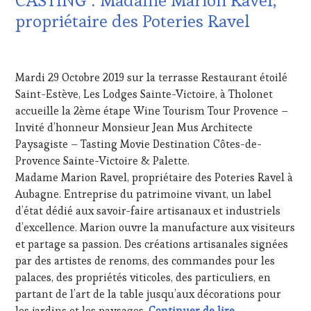
CASTING : Madame Marion Ravel,
TOURISME
,
TASTING
EDITION
MOVIE
,
propriétaire des Poteries Ravel
LES
VIGNOBLES
,
CLÉS
WINE
12
DU
TASTING
NOVEMBRE
VIN
VOUCHER
,
Mardi 29 Octobre 2019 sur la terrasse Restaurant étoilé
2019
ET
WINE
Saint-Estève, Les Lodges Sainte-Victoire, à Tholonet
DE
TOURISM
accueille la 2ème étape Wine Tourism Tour Provence –
LA
FAME
,
HAUTE
Invité d’honneur Monsieur Jean Mus Architecte
WINE
GASTRONOMIE
TOURISM
Paysagiste – Tasting Movie Destination Côtes-de-
FRANÇAISE
,
TOUR
,
Provence Sainte-Victoire & Palette.
FAMOUS
WINE
Madame Marion Ravel, propriétaire des Poteries Ravel à
HOST
,
TOURISM
Aubagne. Entreprise du patrimoine vivant, un label
GUEST
,
TOUR
INVITATIONS
d’état dédié aux savoir-faire artisanaux et industriels
MOVIE
,
&
WINETASTINGVOUCHER.COM
d’excellence. Marion ouvre la manufacture aux visiteurs
DÉGUSTATIONS,
et partage sa passion. Des créations artisanales signées
WINE
par des artistes de renoms, des commandes pour les
TASTING
,
palaces, des propriétés viticoles, des particuliers, en
MÉDIAS,
PRESSE
partant de l’art de la table jusqu’aux décorations pour
ÉCRITE,
CASTING : Mada
les jardins et les paysages.
Continuer de lire