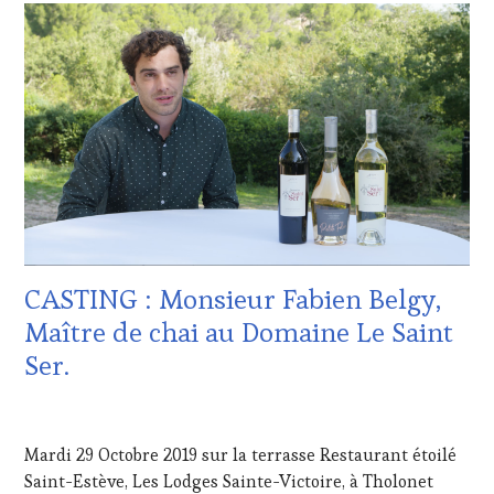
:
CHEF,
WINE
CUISINIER,
TASTING
ŒNOLOGUE,
VOUCHER
,
SOMMELIER
,
CÔTES-
SAINTE-
DE-
VICTOIRE
,
PROVENCE
,
SALONS
CULTURAL
INTERNATIONAUX
,
GUEST
,
SPOT
DOMAINE
BY
,
VITICOLE,
TASTING
ADHÉRENT,
MOVIE
,
VIN
VIGNOBLES
,
CASTING : Monsieur Fabien Belgy,
TOURISME
,
WINE
EDITION
Maître de chai au Domaine Le Saint
TASTING
LES
VOUCHER
,
Ser.
CLÉS
WINE
DU
TOURISM
VIN
12
FAME
,
ET
NOVEMBRE
WINE
Mardi 29 Octobre 2019 sur la terrasse Restaurant étoilé
DE
2019
TOURISM
LA
Saint-Estève, Les Lodges Sainte-Victoire, à Tholonet
TOUR