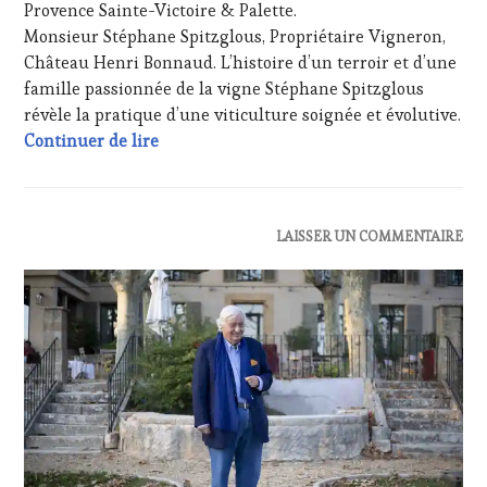
MOVIE
,
Provence Sainte-Victoire & Palette.
HOST
,
WINETASTINGVOUCHER.COM
GUEST
,
Monsieur Stéphane Spitzglous, Propriétaire Vigneron,
INVITATIONS
Château Henri Bonnaud. L’histoire d’un terroir et d’une
&
famille passionnée de la vigne Stéphane Spitzglous
DÉGUSTATIONS,
révèle la pratique d’une viticulture soignée et évolutive.
WINE
CASTING : Monsieur Stéphane Spitzglous,
Continuer de lire
TASTING
,
MÉDIAS,
PRESSE
ÉCRITE,
RADIO,
ACTUALITÉS
,
LAISSER UN COMMENTAIRE
TV,
CLUB
WEB
,
:
PALETTE
,
WINE
PARTENAIRES
TASTING
VIN
VOUCHER
,
TOURISME
,
CÔTES-
PRODUCTEURS
DE-
TERROIR
,
PROVENCE
,
PROVENCE
,
CULTURAL
RESTAURATEUR,
GUEST
,
CHEF,
DOMAINE