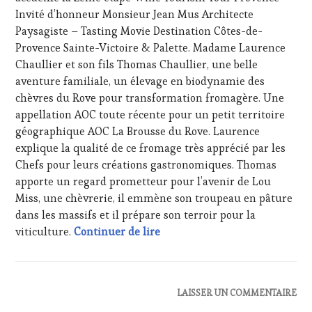
GASTRONOMIE
Invité d’honneur Monsieur Jean Mus Architecte
FRANÇAISE
,
Paysagiste – Tasting Movie Destination Côtes-de-
FAMOUS
Provence Sainte-Victoire & Palette. Madame Laurence
HOST
,
GUEST
,
Chaullier et son fils Thomas Chaullier, une belle
INVITATIONS
aventure familiale, un élevage en biodynamie des
&
chèvres du Rove pour transformation fromagère. Une
DÉGUSTATIONS,
appellation AOC toute récente pour un petit territoire
WINE
géographique AOC La Brousse du Rove. Laurence
TASTING
,
MÉDIAS,
explique la qualité de ce fromage très apprécié par les
PRESSE
Chefs pour leurs créations gastronomiques. Thomas
ÉCRITE,
apporte un regard prometteur pour l’avenir de Lou
RADIO,
Miss, une chèvrerie, il emmène son troupeau en pâture
TV,
dans les massifs et il prépare son terroir pour la
WEB
,
OENOTOURISME
,
CASTING : LouMiss, Madame La
viticulture.
Continuer de lire
PALETTE
,
PARTENAIRES
VIN
TOURISME
,
ACTUALITÉS
,
LAISSER UN COMMENTAIRE
PROVENCE
,
CLUB
RESTAURATEUR,