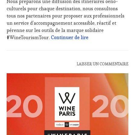
Nous préparons une diffusion des itinéraires oeno-
2020
DE
culturels pour chaque destination, nous consultons
LA
tous nos partenaires pour proposer aux professionnels
HAUTE
un service d’accompagnement accessible, réactif et
GASTRONOMIE
FRANÇAISE
,
pérenne sur les outils de la marque solidaire
INVITATIONS
Ceci semble tenir la r
#WineTourismTour.
Continuer de lire
&
DÉGUSTATIONS,
WINE
TASTING
,
ACTUALITÉS
,
LAISSER UN COMMENTAIRE
MÉDIAS,
CLUB
PRESSE
:
ÉCRITE,
WINE
RADIO,
TASTING
TV,
VOUCHER
,
WEB
,
CORSICA
,
OENOTOURISME
,
CÔTES-
PARTENAIRES
DE-
VIN
PROVENCE
,
TOURISME
,
DOMAINE
PRODUCTEURS
VITICOLE,
TERROIR
,