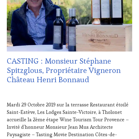
SOMMELIER
,
CÔTES-
SAINTE-
DE-
VICTOIRE
,
PROVENCE
,
SALONS
CULTURAL
INTERNATIONAUX
,
GUEST
,
SPOT
DOMAINE
BY
,
VITICOLE,
TASTING
ADHÉRENT,
MOVIE
,
VIN
VIGNOBLES
,
CASTING : Monsieur Stéphane
TOURISME
,
WINE
EDITION
Spitzglous, Propriétaire Vigneron
TASTING
LES
VOUCHER
,
Château Henri Bonnaud
CLÉS
WINE
DU
TOURISM
VIN
11
FAME
,
ET
NOVEMBRE
WINE
Mardi 29 Octobre 2019 sur la terrasse Restaurant étoilé
DE
2019
TOURISM
LA
Saint-Estève, Les Lodges Sainte-Victoire, à Tholonet
TOUR
,
HAUTE
accueille la 2ème étape Wine Tourism Tour Provence –
WINE
GASTRONOMIE
Invité d’honneur Monsieur Jean Mus Architecte
TOURISM
FRANÇAISE
,
TOUR
Paysagiste – Tasting Movie Destination Côtes-de-
FAMOUS