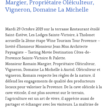
EDITION
Margier, Propriétaire Oléiculteur,
TOUR
LES
MOVIE
,
Vigneron, Domaine La Michelle
CLÉS
WINETASTINGVOUCHER.COM
DU
VIN
12
ET
NOVEMBRE
Mardi 29 Octobre 2019 sur la terrasse Restaurant étoilé
DE
2019
LA
Saint-Estève, Les Lodges Sainte-Victoire, à Tholonet
HAUTE
accueille la 2ème étape Wine Tourism Tour Provence –
GASTRONOMIE
Invité d’honneur Monsieur Jean Mus Architecte
FRANÇAISE
,
Paysagiste – Tasting Movie Destination Côtes-de-
FAMOUS
Provence Sainte-Victoire & Palette.
HOST
,
GUEST
,
Monsieur Romain Margier, Propriétaire Oléiculteur,
INVITATIONS
Vigneron, Domaine La Michelle à Auriol. Oléiculteur et
&
vigneron, Romain respecte les règles de la nature, il
DÉGUSTATIONS,
défend les engagements de qualité des producteurs
WINE
locaux pour valoriser la Provence. De la cave oléicole à la
TASTING
,
MÉDIAS,
cave viticole, il est plus souvent sur le terrain,
PRESSE
l’agriculture est un art de vivre, il apprécie aussi de
ÉCRITE,
partager et échanger avec les visiteurs. La maîtrise de
RADIO,