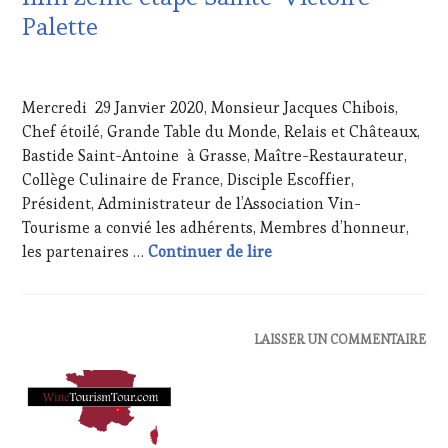
TOUR
ET
Palette
MOVIE
,
DE
WINETASTINGVOUCHER.COM
LA
1
HAUTE
FÉVRIER
GASTRONOMIE
Mercredi 29 Janvier 2020, Monsieur Jacques Chibois,
2020
FRANÇAISE
,
Chef étoilé, Grande Table du Monde, Relais et Châteaux,
MÉDIAS,
Bastide Saint-Antoine à Grasse, Maître-Restaurateur,
PRESSE
ÉCRITE,
Collège Culinaire de France, Disciple Escoffier,
RADIO,
Président, Administrateur de l’Association Vin-
TV,
Tourisme a convié les adhérents, Membres d’honneur,
WEB
,
Communiqué de presse – 
les partenaires …
Continuer de lire
OENOTOURISME
,
PALETTE
,
PARTENAIRES
VIN
TOURISME
,
ACTUALITÉS
,
LAISSER UN COMMENTAIRE
PRODUCTEURS
CLUB
TERROIR
,
:
PROVENCE
,
WINE
RESTAURATEUR,
TASTING
CHEF,
VOUCHER
,