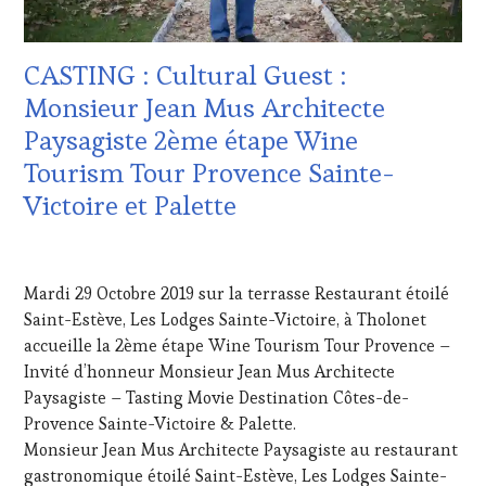
CUISINIER,
VITICOLE,
ŒNOLOGUE,
ADHÉRENT,
SOMMELIER
,
VIN
SAINTE-
CASTING : Cultural Guest :
TOURISME
,
VICTOIRE
,
EDITION
Monsieur Jean Mus Architecte
SPOT
LES
BY
,
Paysagiste 2ème étape Wine
CLÉS
TASTING
DU
Tourism Tour Provence Sainte-
MOVIE
,
VIN
VIGNOBLES
,
Victoire et Palette
ET
WINE
DE
TASTING
LA
11
VOUCHER
,
HAUTE
NOVEMBRE
WINE
Mardi 29 Octobre 2019 sur la terrasse Restaurant étoilé
GASTRONOMIE
2019
TOURISM
FRANÇAISE
,
Saint-Estève, Les Lodges Sainte-Victoire, à Tholonet
FAME
,
FAMOUS
accueille la 2ème étape Wine Tourism Tour Provence –
WINE
HOST
,
Invité d’honneur Monsieur Jean Mus Architecte
TOURISM
GUEST
,
TOUR
,
Paysagiste – Tasting Movie Destination Côtes-de-
INVITATIONS
WINE
Provence Sainte-Victoire & Palette.
&
TOURISM
DÉGUSTATIONS,
Monsieur Jean Mus Architecte Paysagiste au restaurant
TOUR
WINE
gastronomique étoilé Saint-Estève, Les Lodges Sainte-
MOVIE
,