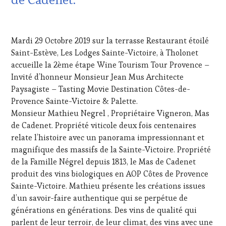
TASTING
INVITATIONS
MOVIE
,
&
12
VIGNOBLES
,
DÉGUSTATIONS,
NOVEMBRE
WINE
Mardi 29 Octobre 2019 sur la terrasse Restaurant étoilé
WINE
2019
TASTING
TASTING
,
Saint-Estève, Les Lodges Sainte-Victoire, à Tholonet
VOUCHER
,
MÉDIAS,
WINE
accueille la 2ème étape Wine Tourism Tour Provence –
PRESSE
TOURISM
Invité d’honneur Monsieur Jean Mus Architecte
ÉCRITE,
FAME
,
Paysagiste – Tasting Movie Destination Côtes-de-
RADIO,
WINE
Provence Sainte-Victoire & Palette.
TV,
TOURISM
WEB
,
Monsieur Mathieu Negrel , Propriétaire Vigneron, Mas
TOUR
,
OENOTOURISME
,
WINE
de Cadenet. Propriété viticole deux fois centenaires
PALETTE
,
TOURISM
relate l’histoire avec un panorama impressionnant et
PARTENAIRES
TOUR
magnifique des massifs de la Sainte-Victoire. Propriété
VIN
MOVIE
,
de la Famille Négrel depuis 1813, le Mas de Cadenet
TOURISME
,
WINETASTINGVOUCHER.COM
PRODUCTEURS
produit des vins biologiques en AOP Côtes de Provence
TERROIR
,
Sainte-Victoire. Mathieu présente les créations issues
PROVENCE
,
d’un savoir-faire authentique qui se perpétue de
RESTAURATEUR,
générations en générations. Des vins de qualité qui
CHEF,
parlent de leur terroir, de leur climat, des vins avec une
CUISINIER,