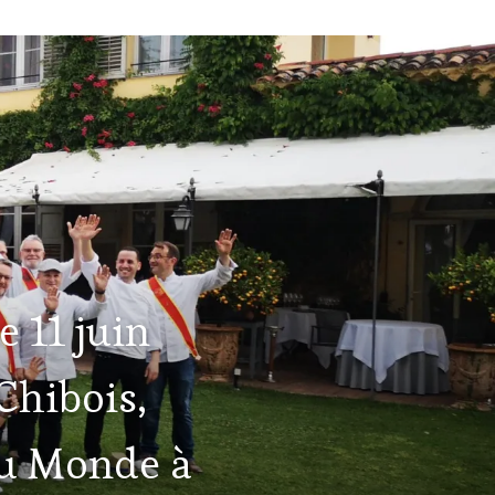
 11 juin
Chibois,
du Monde à