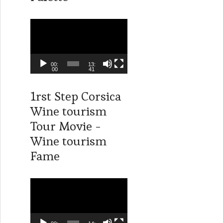
o
L
e
c
t
00:
13:
00
41
e
u
1rst Step Corsica
r
Wine tourism
v
i
Tour Movie -
d
Wine tourism
é
Fame
o
L
e
c
t