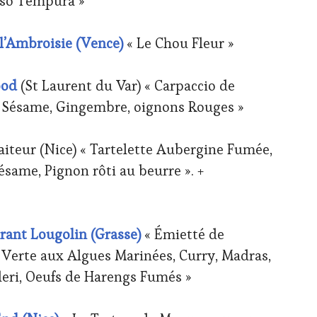
hiso Tempura »
l’Ambroisie (Vence)
« Le Chou Fleur »
ood
(St Laurent du Var) « Carpaccio de
 Sésame, Gingembre, oignons Rouges »
iteur (Nice) « Tartelette Aubergine Fumée,
ésame, Pignon rôti au beurre ». +
.
nt Lougolin (Grasse)
« Émietté de
Verte aux Algues Marinées, Curry, Madras,
eri, Oeufs de Harengs Fumés »