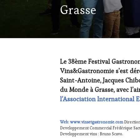
DOMAINE
Grasse
VITICOLE,
ADHÉRENT,
VIN
TOURISME
,
EDITION
LES
CLÉS
DU
VIN
Le 38ème Festival Gastronom
ET
Vins&Gastronomie s’est déro
DE
LA
Saint-Antoine, Jacques Chib
HAUTE
du Monde à Grasse, avec l’a
GASTRONOMIE
FRANÇAISE
,
l’Association International E
INVITATIONS
&
DÉGUSTATIONS,
WINE
Web: www.vinsetgastronomie.com
Direction
TASTING
,
Developpement Commercial Frédérique Sacut
MÉDIAS,
Developpement vins : Bruno Scavo.
PRESSE