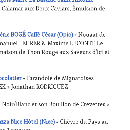
it Calamar aux Deux Caviars, Émulsion de
ic BOGÉ Caffé César (Opio)
« Nougat de
» Emmanuel LEHRER & Maxime LECONTE Le
inaison de Thon Rouge aux Saveurs d’Ici et
colatier
« Farandole de Mignardises
er ZK » Jonathan RODRIGUEZ
Noir/Blanc et son Bouillon de Crevettes »
za Nice Hôtel (Nice)
« Chèvre du Pays au