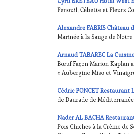
Cyril BRETEAU Hôtel West E
Fenouil, Cébette et Fleurs C
Alexandre FABRIS Château d
Marinée à la Sauge de Notre
Arnaud TABAREC La Cuisine 
Bœuf Façon Marion Kaplan av
« Aubergine Miso et Vinaigre
Cédric PONCET Restaurant Le
de Daurade de Méditerranée
Nader AL BACHA Restaurant
Pois Chiches à la Crème de S