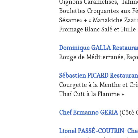
Oignons Caramélisés, Tahine, 
Boulettes Croquantes aux Fèv
Sésame» + « Manakiche Zaata
Fromage Blanc Salé et Huile 
Dominique GALLA Restauran
Rouge de Méditerranée, Faço
Sébastien PICARD
Restauran
Courgette à la Menthe et Cr
Thaï Cuit à la Flamme »
Chef Ermanno GERIA
(Côté 
Lionel PASSÉ-COUTRIN Chef