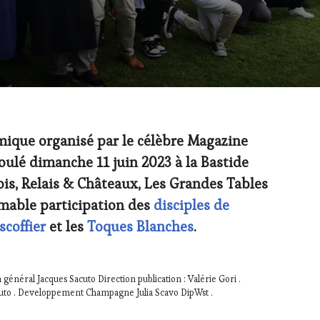
ique organisé par le célèbre Magazine
ulé dimanche 11 juin 2023 à la Bastide
ois, Relais & Châteaux, Les Grandes Tables
imable participation des
disciples de
scoffier
et les
Toques Blanches
.
 général Jacques Sacuto Direction publication : Valérie Gori .
o . Developpement Champagne Julia Scavo DipWst .