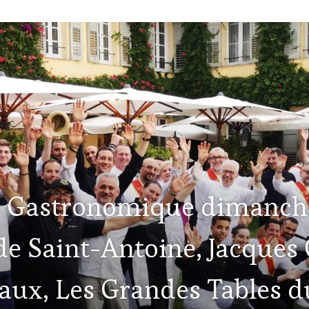
l Gastronomique dimanche
ide Saint-Antoine, Jacques 
eaux, Les Grandes Tables 