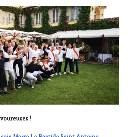
avoureuses !
çois Marre La Bastide Saint Antoine