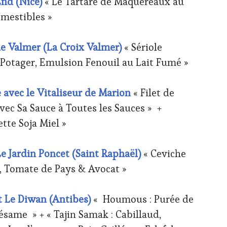
nd (Nice)
« Le Tartare de Maquereaux au
omestibles »
e Valmer (La Croix Valmer)
« Sériole
 Potager, Emulsion Fenouil au Lait Fumé »
avec le Vitaliseur de Marion
« Filet de
ec Sa Sauce à Toutes les Sauces » +
tte Soja Miel »
 Jardin Poncet (Saint Raphaël)
« Ceviche
, Tomate de Pays & Avocat »
 Le Diwan (Antibes)
« Houmous : Purée de
ésame » + « Tajin Samak : Cabillaud,