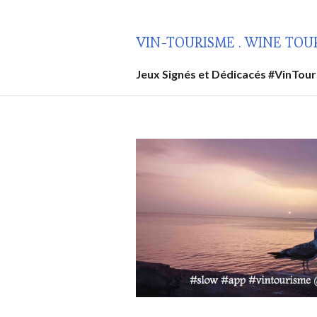
Aller
au
VIN-TOURISME . WINE TOU
contenu
principal
Jeux Signés et Dédicacés #VinTou