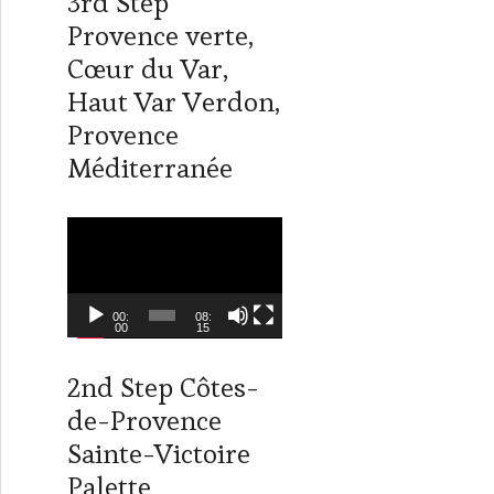
3rd Step
i
n
t
k
Provence verte,
t
e
Cœur du Var,
e
d
r
I
Haut Var Verdon,
n
Provence
Méditerranée
L
e
c
t
00:
08:
00
15
e
u
2nd Step Côtes-
r
de-Provence
v
i
Sainte-Victoire
d
Palette
é