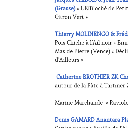
VOUCHER
,
(Grasse)
« L’Effiloché de Pet
WINE
TOURISM
Citron Vert »
FAME
,
WINE
TOURISM
Thierry MOLINENGO & Frédér
TOUR
,
Pois Chiche à l’Ail noir 
WINE
TOURISM
Mas de Pierre (Vence) « Décl
TOUR
d’Ailleurs »
MOVIE
,
WINETASTINGVOUCHER.COM
Catherine BROTHIER ZK Cho
autour de la Pâte à Tartin
Marine Marchande « Raviole 
Denis GAMARD Anantara Plaz